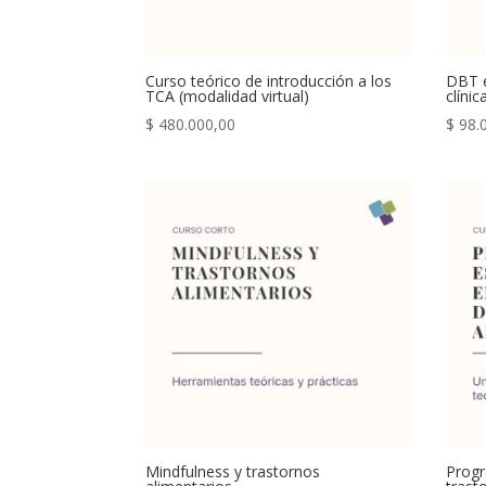
Curso teórico de introducción a los
DBT e
TCA (modalidad virtual)
clíni
$
480.000,00
$
98.
Mindfulness y trastornos
Progr